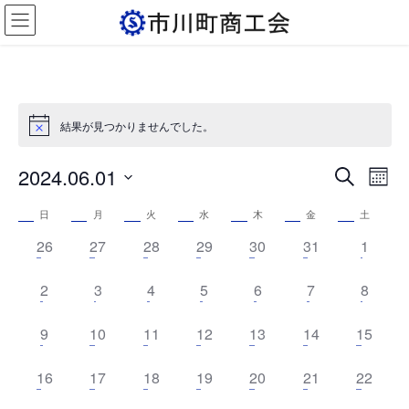
コ
ナ
ン
ビ
テ
ゲ
ン
ー
ツ
シ
へ
ョ
ス
ン
結果が見つかりませんでした。
キ
に
ッ
移
2024.06.01
イ
イ
プ
動
月
検
ベ
ベ
日
索
イ
日
月
火
水
木
金
土
付
ン
ン
を
ベ
0
0
0
0
0
0
0
26
27
28
29
30
31
1
ト
ト
選
イ
イ
イ
イ
イ
イ
イ
ン
択
を
ビ
ベ
0
ベ
0
ベ
0
ベ
0
ベ
0
ベ
0
ベ
0
2
3
4
5
6
7
8
ト
検
ュ
ン
イ
ン
イ
ン
イ
ン
イ
ン
イ
ン
イ
ン
イ
の
ト
ベ
0
ト
0
ベ
ト
0
ベ
ト
0
ベ
ト
0
ベ
ト
0
ベ
索
0
ト
ベ
ー
9
10
11
12
13
14
15
カ
,
ン
イ
,
イ
ン
,
イ
ン
,
イ
ン
,
イ
ン
,
イ
ン
イ
,
ン
し
ナ
レ
0
ト
ベ
ベ
0
ト
ベ
0
ト
ベ
0
ト
ベ
0
ト
ベ
0
ト
ベ
0
ト
16
17
18
19
20
21
22
て
ビ
イ
,
ン
ン
イ
,
ン
イ
,
ン
イ
,
ン
イ
,
ン
イ
,
ン
イ
,
ン