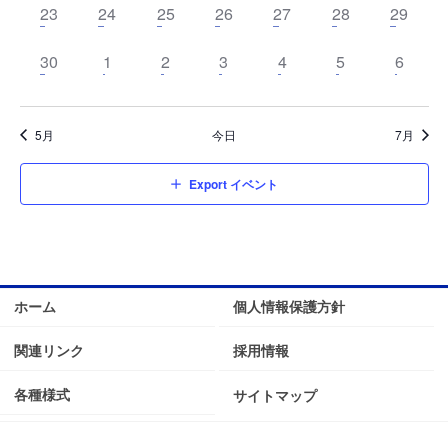
ナ
ゲ
ベ
0
ト
ト
ベ
0
ト
ベ
0
ト
ベ
0
ト
ベ
0
ト
ベ
0
ト
ベ
0
23
24
25
26
27
28
29
ダ
ビ
ー
ン
イ
,
,
ン
イ
,
ン
イ
,
ン
イ
,
ン
イ
,
ン
イ
,
ン
イ
ー
ト
ベ
0
ト
ベ
0
ト
ベ
0
ト
ベ
0
ト
ベ
0
ト
ベ
0
ト
ベ
0
30
1
2
3
4
5
ゲ
6
シ
,
ン
イ
,
ン
イ
,
ン
イ
,
ン
イ
,
ン
イ
,
ン
イ
,
ン
イ
ー
ョ
ト
ベ
ト
ベ
ト
ベ
ト
ベ
ト
ベ
ト
ベ
ト
ベ
シ
ン
,
ン
,
ン
,
ン
,
ン
,
ン
,
ン
,
ン
5月
今日
7月
ョ
ト
ト
ト
ト
ト
ト
ト
ン
,
,
,
,
,
,
,
Export イベント
を
表
示
ホーム
個人情報保護方針
関連リンク
採用情報
各種様式
サイトマップ