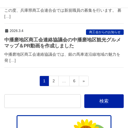
新規職員募集のお知らせ
この度、兵庫県商工会連合会では新規職員の募集を行います。 募
[…]
2026.3.4
商工会からのお知らせ
中播磨地区商工会連絡協議会の中播磨地区観光グルメ
マップ＆PR動画を作成しました
中播磨地区商工会連絡協議会では、銀の馬車道沿線地域の魅力を
発 […]
投
固
固
固
1
2
…
6
»
稿
定
定
定
ペ
ペ
ペ
ナ
ー
ー
ー
ビ
ジ
ジ
ジ
ゲ
ー