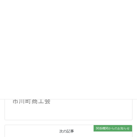
市川町農業景況調査報告書≪2021年上期≫.pdf
Facebook
twitter
Hatena
LINE
景気動向・各種統計
カテゴリー
景気動向・各種統計
前の記事
市川町景気動向調査報告書≪2021年4-6月
期≫
2021.10.6
関係機関からのお知らせ
次の記事