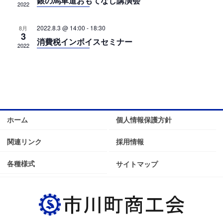
て
ビ
銀の馬車道おもてなし講演会
2022
ナ
ゲ
ビ
ー
2022.8.3 @ 14:00
-
18:30
8月
3
消費税インボイスセミナー
ゲ
シ
2022
ー
ョ
シ
ン
ョ
ン
を
ホーム
個人情報保護方針
表
関連リンク
採用情報
示
各種様式
サイトマップ