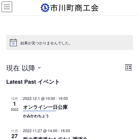
コ
ナ
ン
ビ
テ
ゲ
ン
ー
ツ
シ
へ
ョ
ス
ン
結果が見つかりませんでした。
キ
に
ッ
移
プ
動
現在 以降
イ
イ
一
検
ベ
ベ
覧
索
日
Latest Past イベント
付
ン
ン
を
ト
ト
選
2022.12.1 @ 10:00
-
16:00
12月
択
を
ビ
1
オンライン一日公庫
2022
検
ュ
かみかわちょう
索
ー
し
ナ
2022.11.27 @ 14:00
-
16:00
11月
27