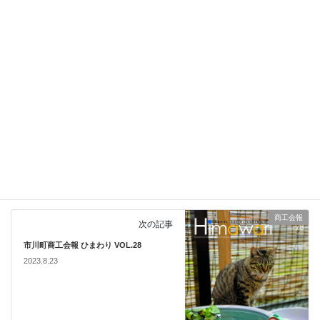
Hatena
LINE
関係機関からのお知らせ
カテゴリー
セミナー・相談会・講演会情報
前の記事
Googleマップ+SNS活用セミナー
2023.8.14
商工会報
次の記事
市川町商工会報 ひまわり VOL.28
2023.8.23