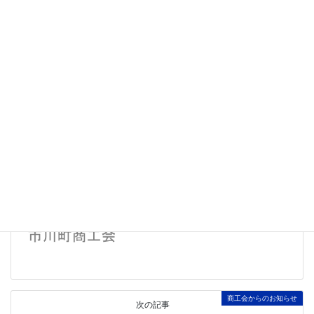
詳細については、
リーフレット
をご覧ください。
Facebook
twitter
Hatena
LINE
関係機関からのお知らせ
カテゴリー
商工会からのお知らせ
前の記事
新規職員募集のお知らせ
2025.6.12
商工会からのお知らせ
次の記事