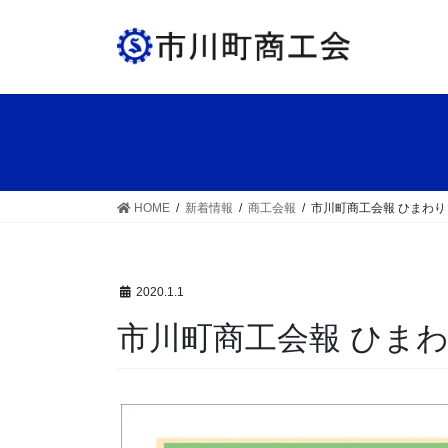
コ
ナ
ン
ビ
テ
ゲ
ン
ー
ツ
シ
へ
ョ
ス
ン
キ
に
ッ
移
HOME
新着情報
商工会報
市川町商工会報 ひまわり V
プ
動
2020.1.1
市川町商工会報 ひまわり 