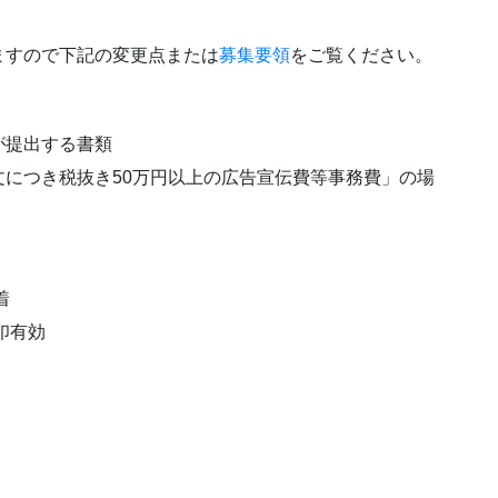
ますので下記の変更点または
募集要領
をご覧ください。
が提出する書類
につき税抜き50万円以上の広告宣伝費等事務費」の場
着
印有効