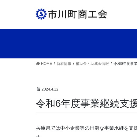
コ
ナ
ン
ビ
テ
ゲ
ン
ー
ツ
シ
へ
ョ
ス
ン
キ
に
ッ
移
HOME
新着情報
補助金・助成金情報
令和6年度事
プ
動
2024.4.12
令和6年度事業継続支
兵庫県では中小企業等の円滑な事業承継を支