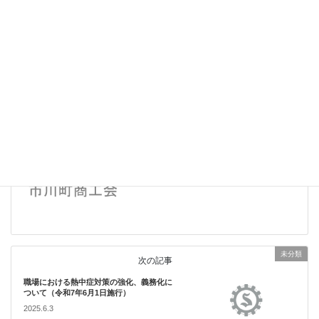
Facebook
twitter
Hatena
LINE
補助金・助成金情報
カテゴリー
補助金・助成金情報
前の記事
「働き方改革推進支援助成金」の活用につ
いて
2025.4.23
未分類
次の記事
職場における熱中症対策の強化、義務化に
ついて（令和7年6月1日施行）
2025.6.3