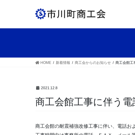
コ
ナ
ン
ビ
テ
ゲ
ン
ー
ツ
シ
へ
ョ
ス
ン
キ
に
ッ
移
HOME
新着情報
商工会からのお知らせ
商工会館工
プ
動
2021.12.8
商工会館工事に伴う電
商工会館の耐震補強改修工事に伴い、電話お