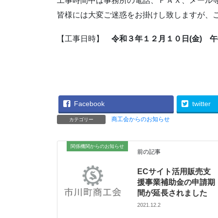
工事時間中は事務所の電話、ＦＡＸ、メール
皆様には大変ご迷惑をお掛けし致しますが、
【工事日時】
令和３年１２月１０日(金) 
Facebook
twitter
商工会からのお知らせ
カテゴリー
関係機関からのお知らせ
前の記事
ECサイト活用販売支
援事業補助金の申請期
間が延長されました
2021.12.2