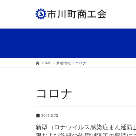
コ
ナ
ン
ビ
テ
ゲ
ン
ー
ツ
シ
へ
ョ
ス
ン
キ
に
ッ
移
HOME
新着情報
コロナ
プ
動
コロナ
2021.6.23
新型コロナウイルス感染症まん延防
限および施設の使用制限等の要請に