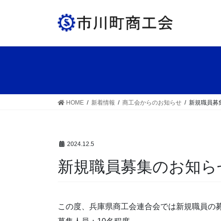
コ
ナ
ン
ビ
テ
ゲ
ン
ー
ツ
シ
へ
ョ
ス
ン
キ
に
ッ
移
HOME
新着情報
商工会からのお知らせ
新規職員募
プ
動
2024.12.5
新規職員募集のお知ら
この度、兵庫県商工会連合会では新規職員の